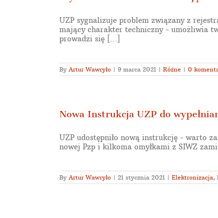
UZP sygnalizuje problem związany z rejest
mający charakter techniczny - umożliwia tw
prowadzi się [...]
By
Artur Wawryło
|
9 marca 2021
|
Różne
|
0 koment
Nowa Instrukcja UZP do wypełnia
UZP udostępniło nową instrukcję - warto za
nowej Pzp i kilkoma omyłkami z SIWZ zamia
By
Artur Wawryło
|
21 stycznia 2021
|
Elektronizacja
,