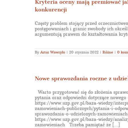
Kryteria oceny mają premiować ja
konkurencji
Częsty problem stojący przed orzecznictwem
postępowaniach i granic swobody ich okre
argumentują prawem do kształtowania kryter
By
Artur Wawryło
|
20 stycznia 2022
|
Różne
|
0 kom
Nowe sprawozdania roczne z udzi
Warto przygotować się do złożenia sprawo
pytania oraz odpowiedzi dotyczące nowe
https://www.uzp.gov.pl/baza-wiedzy/interp
zamowieniach-publicznych/pytania-i-odpow
sprawozdania-o-udzielonych-zamowieniach
https://www.uzp.gov.pl/baza-wiedzy/anali
zamowieniach Trzeba pamiętać że [...]