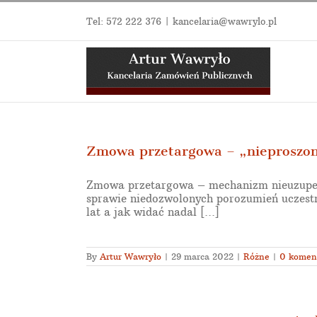
Przejdź
do
Tel:
572 222 376
|
kancelaria@wawrylo.pl
zawartości
Zmowa przetargowa – „nieproszon
Zmowa przetargowa – mechanizm nieuzupeł
sprawie niedozwolonych porozumień uczest
lat a jak widać nadal [...]
By
Artur Wawryło
|
29 marca 2022
|
Różne
|
0 komen