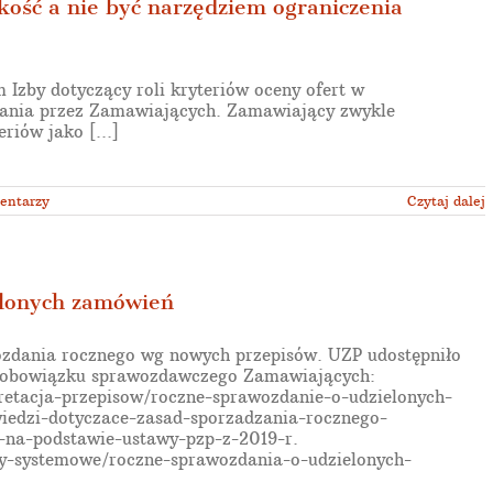
kość a nie być narzędziem ograniczenia
 Izby dotyczący roli kryteriów oceny ofert w
ślania przez Zamawiających. Zamawiający zwykle
iów jako [...]
entarzy
Czytaj dalej
elonych zamówień
zdania rocznego wg nowych przepisów. UZP udostępniło
go obowiązku sprawozdawczego Zamawiających:
retacja-przepisow/roczne-sprawozdanie-o-udzielonych-
iedzi-dotyczace-zasad-sporzadzania-rocznego-
-na-podstawie-ustawy-pzp-z-2019-r.
zy-systemowe/roczne-sprawozdania-o-udzielonych-