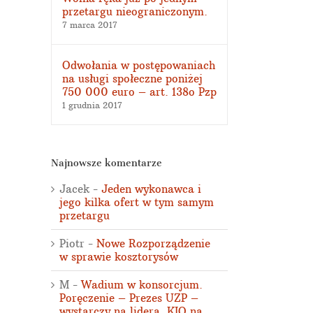
przetargu nieograniczonym.
7 marca 2017
Odwołania w postępowaniach
na usługi społeczne poniżej
750 000 euro – art. 138o Pzp
1 grudnia 2017
Najnowsze komentarze
Jacek
-
Jeden wykonawca i
jego kilka ofert w tym samym
przetargu
Piotr
-
Nowe Rozporządzenie
w sprawie kosztorysów
M
-
Wadium w konsorcjum.
Poręczenie – Prezes UZP –
wystarczy na lidera. KIO na