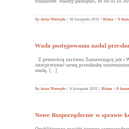
finansowe. Należy pamiętać, że od 01.10.2018
By
Artur Wawryło
|
16 listopada 2021
|
Różne
|
0 kom
Wada postępowania nadal przesła
Z pewnością zarówno Zamawiający jak i Wy
interpretować nową przesłankę unieważnie
wadą. [...]
By
Artur Wawryło
|
8 listopada 2021
|
Różne
|
0 kome
Nowe Rozporządzenie w sprawie k
Opublikowano projekt nowego rozporządzeni