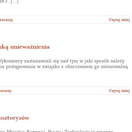
 r. [...]
entarzy
Czytaj dalej
nką unieważnienia
konawcy zastanawiali się nad tym w jaki sposób należy
nia postępowania w związku z obarczeniem go nieusuwalną
ntarzy
Czytaj dalej
osztorysów
a Ministra Rozwoju, Pracy i Technologii w sprawie