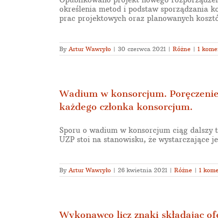
określenia metod i podstaw sporządzania k
prac projektowych oraz planowanych kosztó
By
Artur Wawryło
|
30 czerwca 2021
|
Różne
|
1 kome
Wadium w konsorcjum. Poręczenie 
każdego członka konsorcjum.
Sporu o wadium w konsorcjum ciąg dalszy 
UZP stoi na stanowisku, że wystarczające jes
By
Artur Wawryło
|
26 kwietnia 2021
|
Różne
|
1 kom
Wykonawco licz znaki składając of