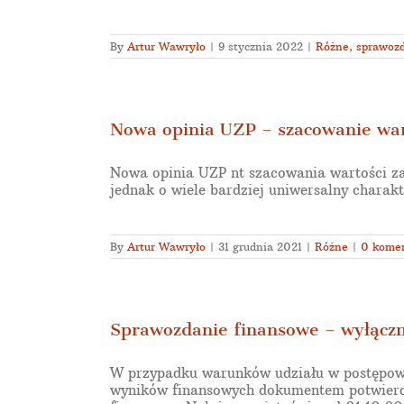
By
Artur Wawryło
|
9 stycznia 2022
|
Różne
,
sprawoz
Nowa opinia UZP – szacowanie war
Nowa opinia UZP nt szacowania wartości z
jednak o wiele bardziej uniwersalny charakt
By
Artur Wawryło
|
31 grudnia 2021
|
Różne
|
0 kome
Sprawozdanie finansowe – wyłączn
W przypadku warunków udziału w postępowa
wyników finansowych dokumentem potwierd