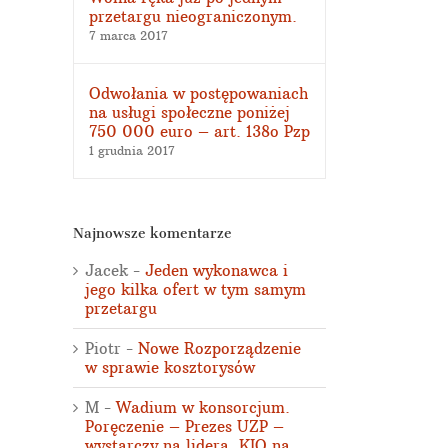
przetargu nieograniczonym.
7 marca 2017
Odwołania w postępowaniach
na usługi społeczne poniżej
750 000 euro – art. 138o Pzp
1 grudnia 2017
Najnowsze komentarze
Jacek
-
Jeden wykonawca i
jego kilka ofert w tym samym
przetargu
Piotr
-
Nowe Rozporządzenie
w sprawie kosztorysów
M
-
Wadium w konsorcjum.
Poręczenie – Prezes UZP –
wystarczy na lidera. KIO na