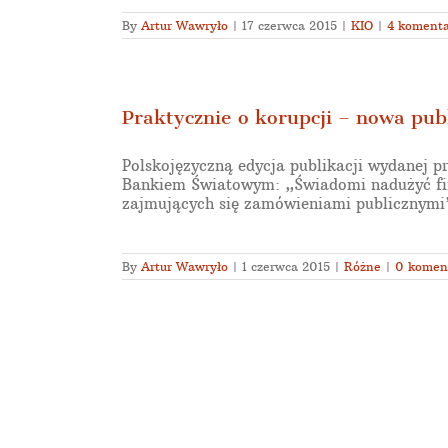
By
Artur Wawryło
|
17 czerwca 2015
|
KIO
|
4 komenta
Praktycznie o korupcji – nowa pub
Polskojęzyczną edycja publikacji wydanej p
Bankiem Światowym: „Świadomi nadużyć fin
zajmujących się zamówieniami publicznymi” 
By
Artur Wawryło
|
1 czerwca 2015
|
Różne
|
0 komen