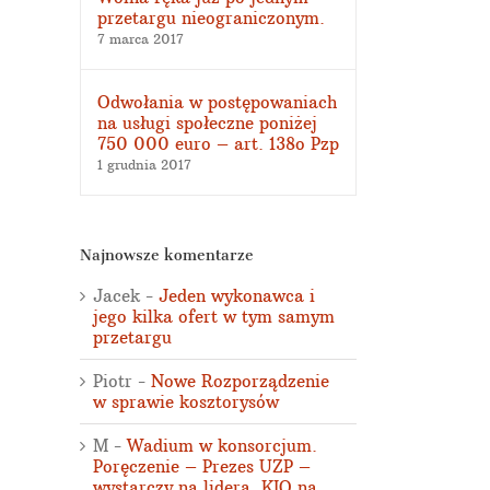
przetargu nieograniczonym.
7 marca 2017
Odwołania w postępowaniach
na usługi społeczne poniżej
750 000 euro – art. 138o Pzp
1 grudnia 2017
Najnowsze komentarze
Jacek
-
Jeden wykonawca i
jego kilka ofert w tym samym
przetargu
Piotr
-
Nowe Rozporządzenie
w sprawie kosztorysów
M
-
Wadium w konsorcjum.
Poręczenie – Prezes UZP –
wystarczy na lidera. KIO na