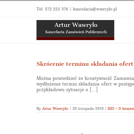
Przejdź
do
Tel:
572 222 376
|
kancelaria@wawrylo.pl
zawartości
Skrócenie terminu składania ofert 
Można powiedzieć że kreatywność Zamawiają
wydłużenie termin składania ofert w postęp
przykładowo sytuacje o [...]
By
Artur Wawryło
|
29 listopada 2019
|
KIO
|
0 komen