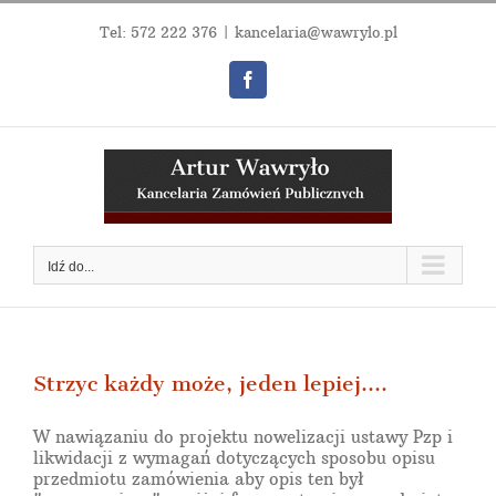
Przejdź
do
Tel:
572 222 376
|
kancelaria@wawrylo.pl
zawartości
Facebook
Idź do...
Strzyc każdy może, jeden lepiej….
W nawiązaniu do projektu nowelizacji ustawy Pzp i
likwidacji z wymagań dotyczących sposobu opisu
przedmiotu zamówienia aby opis ten był