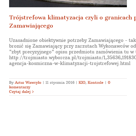
Trójstrefowa klimatyzacja czyli o granicach 
Zamawiającego
Uzasadnione obiektywnie potrzeby Zamawiającego - tak
bronić się Zamawiający przy zarzutach Wykonawców od
"zbyt precyzyjnego" opisu przedmiotu zamówienia tu w 
http://trojmiasto.wyborcza.pl/trojmiasto/1,35636,19183
agencja-kosmiczna-w-klimatyzacji-trojstrefowej.html
By
Artur Wawryło
|
11 stycznia 2016
|
KIO
,
Kontrole
|
0
komentarzy
Czytaj dalej