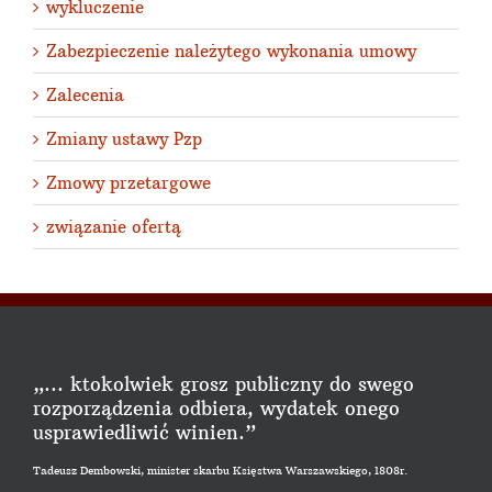
wykluczenie
Zabezpieczenie należytego wykonania umowy
Zalecenia
Zmiany ustawy Pzp
Zmowy przetargowe
związanie ofertą
„... ktokolwiek grosz publiczny do swego
rozporządzenia odbiera, wydatek onego
usprawiedliwić winien.”
Tadeusz Dembowski, minister skarbu Księstwa Warszawskiego, 1808r.