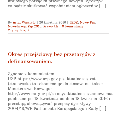
krajowego porządku prawnego nowych Dyrektyw -
co będzie skutkować wypełnianiem ogłoszeń w [...]
By
Artur Wawryło
|
26 kwietnia 2016
|
JEDZ
,
Nowe Pzp
,
Nowelizacja Pzp 2016
,
Prawo UE
|
0 komentarzy
Czytaj dalej
Okres przejściowy bez przetargów z
dofinansowaniem.
Zgodnie z komunikatem
UZP https://www.uzp.gov.pl/aktualnosci/test
(stanowisko to rekomenduje do stosowania także
Ministerstwo Rozwoju:
http://www.mr.gov.pl/strony/aktualnosci/zamowienia-
publiczne-po-18-kwietnia/ od dnia 18 kwietnia 2016 r.
przestają obowiązywać przepisy dyrektywy
2004/18/WE Parlamentu Europejskiego i Rady [...]