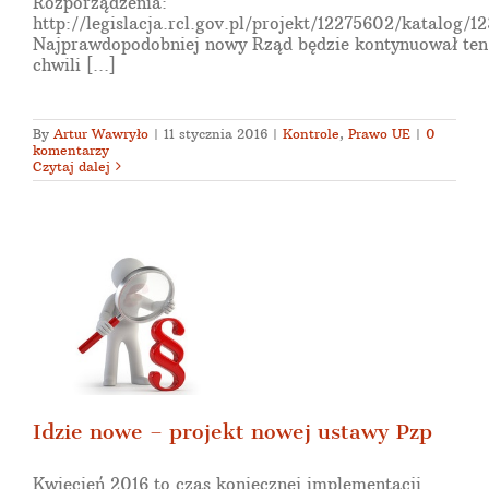
Rozporządzenia:
http://legislacja.rcl.gov.pl/projekt/12275602/katalog
Najprawdopodobniej nowy Rząd będzie kontynuował ten 
chwili [...]
By
Artur Wawryło
|
11 stycznia 2016
|
Kontrole
,
Prawo UE
|
0
komentarzy
Czytaj dalej
t
Idzie nowe – projekt nowej ustawy Pzp
Kwiecień 2016 to czas koniecznej implementacji