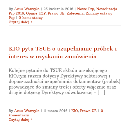
By
Artur Wawryło
|
25 kwietnia 2016
|
Nowe Pzp
,
Nowelizacja
Pzp 2016
,
Opinie UZP
,
Prawo UE
,
Zalecenia
,
Zmiany ustawy
Pzp
|
0 komentarzy
Czytaj dalej
KIO pyta TSUE o uzupełnianie próbek i
interes w uzyskaniu zamówienia
Kolejne pytanie do TSUE składu orzekającego
KIO,tym razem dotyczy Dyrektywy sektorowej i
dopuszczalności uzupełniania dokumentów (próbek)
prowadzące do zmiany treści oferty włącznie oraz
drugie dotyczę Dyrektywy odwoławczej - [...]
By
Artur Wawryło
|
11 marca 2016
|
KIO
,
Prawo UE
|
0
komentarzy
Czytaj dalej