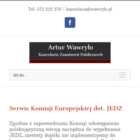
Przejdź
do
Tel:
572 222 376
|
kancelaria@wawrylo.pl
zawartości
Facebook
Idź do...
Serwis Komisji Europejskiej dot. JEDZ
Zgodnie z zapowiedziami Komisji udostępniono
polskojęzyczną wersję narzędzia do wypełniania
JEDZ, niestety dopóki nie implementujemy do