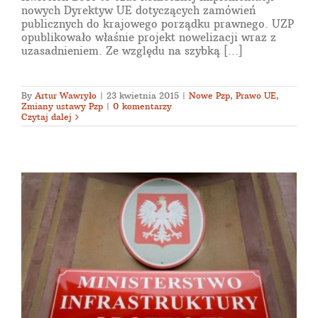
nowych Dyrektyw UE dotyczących zamówień
publicznych do krajowego porządku prawnego. UZP
opublikowało właśnie projekt nowelizacji wraz z
uzasadnieniem. Ze względu na szybką [...]
By
Artur Wawryło
|
23 kwietnia 2015
|
Nowe Pzp
,
Prawo UE
,
Zmiany ustawy Pzp
|
0 komentarzy
Czytaj dalej