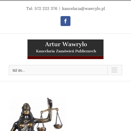
Przejdź
do
Tel:
572 222 376
|
kancelaria@wawrylo.pl
zawartości
Facebook
Idź do...
t
e