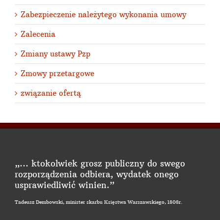
Zabezpieczenie należytego wykonania umowy
Zalecenia
Zmiany ustawy Pzp
Zmowy przetargowe
związanie ofertą
„... ktokolwiek grosz publiczny do swego
rozporządzenia odbiera, wydatek onego
usprawiedliwić winien.”
Tadeusz Dembowski, minister skarbu Księstwa Warszawskiego, 1808r.