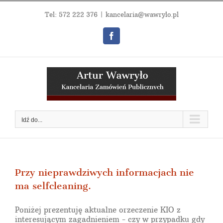
Przejdź
do
Tel:
572 222 376
|
kancelaria@wawrylo.pl
zawartości
Facebook
Idź do...
Przy nieprawdziwych informacjach nie
ma selfcleaning.
Poniżej prezentuję aktualne orzeczenie KIO z
interesującym zagadnieniem - czy w przypadku gdy